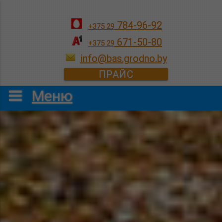
784-96-92
+375 29
671-50-80
+375 29
info@bas.grodno.by
ПРАЙС
Меню